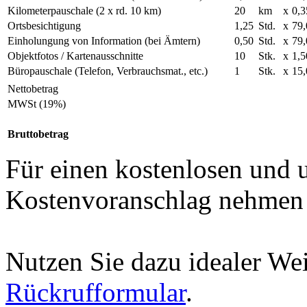
Kilometerpauschale (2 x rd. 10 km)
20
km
x
0,3
Ortsbesichtigung
1,25
Std.
x
79,
Einholungung von Information (bei Ämtern)
0,50
Std.
x
79,
Objektfotos / Kartenausschnitte
10
Stk.
x
1,5
Büropauschale (Telefon, Verbrauchsmat., etc.)
1
Stk.
x
15,
Nettobetrag
MWSt (19%)
Bruttobetrag
Für einen kostenlosen und 
Kostenvoranschlag nehmen S
Nutzen Sie dazu idealer We
Rückrufformular
.