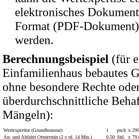
elektronisches Dokument
Format (PDF-Dokument) a
werden.
Berechnungsbeispiel
(für e
Einfamilienhaus bebautes 
ohne besondere Rechte oder
überdurchschnittliche Beha
Mängeln):
Wertexpertise (Grundhonorar)
1
psch
x
299
An- und Abfahrt Ortstermin (2 x rd. 14 Min.)
0,50
Std.
x
79,