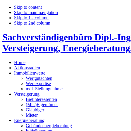
Skip to content
Skip to main navigation
Skip to 1st column
Skip to 2nd column
Sachverständigenbüro Dipl.-Ing
Versteigerung, Energieberatung
Home
Aktionsradien
Immobilienwerte
Wertgutachten
Wertexpertise
mdl. Stellungnahme
Versteigerung
Bietinteressenten
(Mit-)Eigentümer
Gläubiger
Mieter
Energieberatung
Gebäudeenergieberatung
Initialberatung